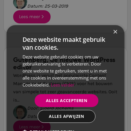
Datum: 25-03-2019
Lees meer
×
Deze website maakt gebruik
van cookies.
Deze website gebruikt cookies om uw
Gutenberg, de nieuwe WordPress
gebruikerservaring te verbeteren. Door
editor
onze website te gebruiken, stemt u in met
WordPress is veruit het populairste Content
alle cookies in overeenstemming met ons
Management Systeem (CMS) voor het bouwen
Cookiebeleid.
Lees verder
van simpele tot zeer geavanceerde websites. Ooit
is...
ALLES ACCEPTEREN
Door: Sjoerd Jochems
ALLES AFWIJZEN
Datum: 03-12-2018
Lees meer