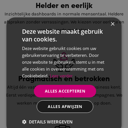
Helder en eerlijk
Inzichtelijke dashboards in normale mensentaal. Heldere
×
afspraken zonder verrassingen. We kiezen voor eerlijke en
verantwoorde marketing.
Deze website maakt gebruik
van cookies.
Deze website gebruikt cookies om uw
gebruikerservaring te verbeteren. Door
onze website te gebruiken, stemt u in met
alle cookies in overeenstemming met ons
Cookiebeleid.
Lees verder
Pragmatisch en betrokken
Altijd één vast contactpersoon die jouw business kent.
ALLES ACCEPTEREN
Eerst verdiepen in het bedrijf, daarna de campagnes. We
werken met korte lijnen en focussen op doen.
ALLES AFWIJZEN
DETAILS WEERGEVEN